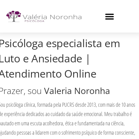
LINHAS DE ATUAÇÃO
MARCAR ATENDIMENTO
ENTRE EM CONTATO
Psicóloga especialista em
Luto e Ansiedade |
Atendimento Online
Prazer, sou
Valeria Noronha
Sou psicóloga clínica, formada pela
PUCRS desde 2013
, com mais de
10 anos
de experiência
dedicados ao cuidado da saúde emocional. Meu trabalho é
pautado em uma escuta acolhedora, ética e fundamentada na ciência,
ajudando pessoas a lidarem com o sofrimento psíquico de forma consciente,