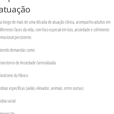
atuação
Ao longo de mais de uma década de atuação clínica, acompanho adultos em
diferentes fases da vida, com foco especial em
luto, ansiedade e sofrimento
emocional persistente
.
Atendo demandas como:
Transtorno de Ansiedade Generalizada
Síndrome do Pânico
Fobias específicas (avião, elevador, animais, entre outras)
Fobia social
Depressão