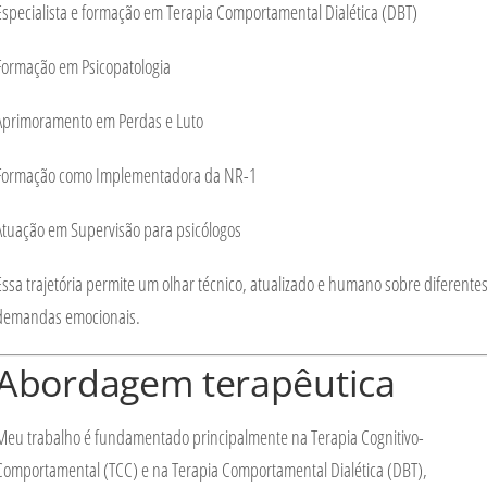
Especialista e formação em
Terapia Comportamental Dialética (DBT)
Formação em
Psicopatologia
Aprimoramento em
Perdas e Luto
Formação como
Implementadora da NR-1
Atuação em
Supervisão para psicólogos
Essa trajetória permite um olhar técnico, atualizado e humano sobre diferente
demandas emocionais.
Abordagem terapêutica
Meu trabalho é fundamentado principalmente na
Terapia Cognitivo-
Comportamental (TCC)
e na
Terapia Comportamental Dialética (DBT)
,