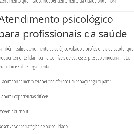
Atendimento qualificado, independentemente da cidade onde mora
Atendimento psicológico
para profissionais da saúde
Também realizo atendimento psicológico voltado a
profissionais da saúde
, que
frequentemente lidam com altos níveis de estresse, pressão emocional, luto,
exaustão e sobrecarga mental.
O acompanhamento terapêutico oferece um espaço seguro para:
Elaborar experiências difíceis
Prevenir burnout
Desenvolver estratégias de autocuidado