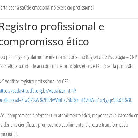
Fortalecer a saúde emocional no exercício profissional
Registro profissional e
compromisso ético
Sou psicóloga regularmente inscrita no
Conselho Regional de Psicologia – CRP
7/24546
, atuando de acordo com os princípios éticos e técnicos da profissão.
🔗
Verificar registro profissional no CFP:
https://cadastro.cfp.org.br/visualizar.html?
profissional=7IwQ7tkW%2BFZlyWmHZ75bRZrmLGA0Wql1pNglqeSBoC0%3D
Meu compromisso é oferecer um atendimento ético, responsável e baseado e
evidências científicas, promovendo acolhimento, clareza e transformação
emocional.