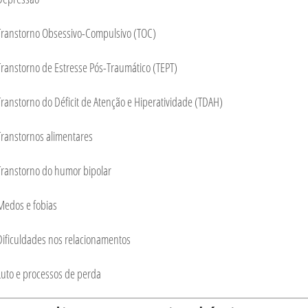
Transtorno Obsessivo-Compulsivo (TOC)
Transtorno de Estresse Pós-Traumático (TEPT)
Transtorno do Déficit de Atenção e Hiperatividade (TDAH)
Transtornos alimentares
Transtorno do humor bipolar
Medos e fobias
Dificuldades nos relacionamentos
Luto e processos de perda